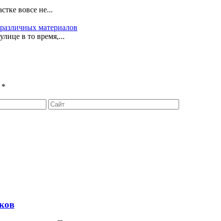
тке вовсе не...
 различных материалов
лице в то время,...
ы
*
оков