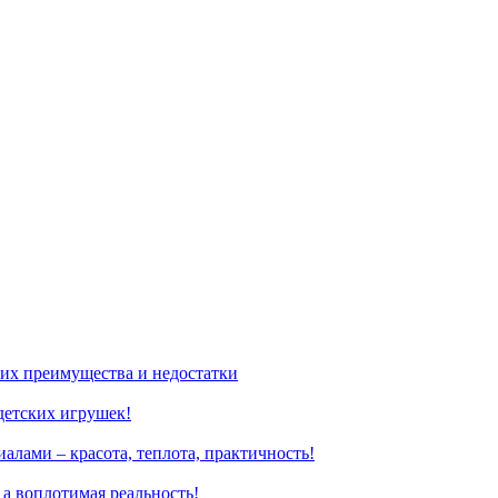
 их преимущества и недостатки
детских игрушек!
лами – красота, теплота, практичность!
 а воплотимая реальность!