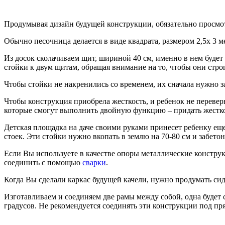
Продумывая дизайн будущей конструкции, обязательно просмот
Обычно песочница делается в виде квадрата, размером 2,5х 3 
Из досок сколачиваем щит, шириной 40 см, именно в нем буде
стойки к двум щитам, обращая внимание на то, чтобы они стро
Чтобы стойки не накренились со временем, их сначала нужно 
Чтобы конструкция приобрела жесткость, и ребенок не переве
которые смогут выполнить двойную функцию – придать жестко
Детская площадка на даче своими руками принесет ребенку еще
стоек. Эти стойки нужно вкопать в землю на 70-80 см и забето
Если Вы используете в качестве опоры металлические констру
соединить с помощью
сварки
.
Когда Вы сделали каркас будущей качели, нужно продумать сид
Изготавливаем и соединяем две рамы между собой, одна будет 
градусов. Не рекомендуется соединять эти конструкции под пря