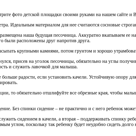
рите фото детской площадки своими руками на нашем сайте и Вы
метра. Идеальным материалом для нее считаются сосновые строга
т размещена наша будущая песочница. Аккуратно вкапываем ее н
го были расположены друг напротив друга.
засыпать крупными камнями, потом грунтом и хорошо утрамбова
рнулся, присев на уголок песочницы, обязательно на углы полу
сть и служить лавочкой для малыша.
 больше радости, если установить качели. Устойчивую опору дл
нировать.
кции, то обязательно отшлифуйте все обрезные края, чтобы мал
ение. Без спинки сидение – не практично и с него ребенок може
служить сидением в качели, а вторая – поддерживать спинку ре
мым углом, поскольку так ребенку будет неудобно сидеть долго 