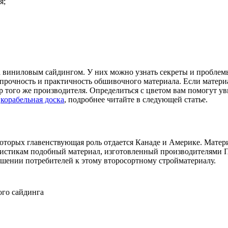
я;
а виниловым сайдингом. У них можно узнать секреты и проблем
очность и практичность обшивочного материала. Если материал 
р того же производителя. Определиться с цветом вам помогут 
—
корабельная доска
, подробнее читайте в следующей статье.
оторых главенствующая роль отдается Канаде и Америке. Матер
ристикам подобный материал, изготовленный производителями 
ношении потребителей к этому второсортному стройматериалу.
ого сайдинга