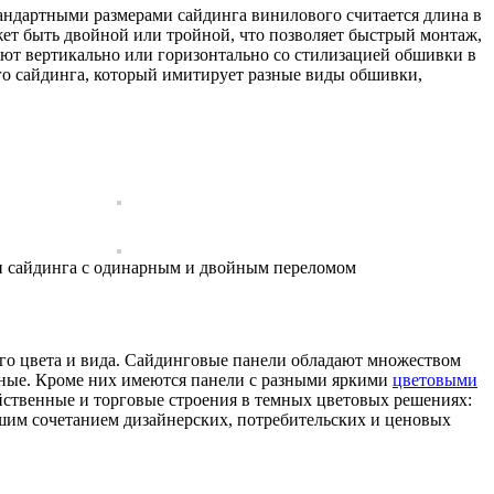
андартными размерами сайдинга винилового считается длина в
ожет быть двойной или тройной, что позволяет быстрый монтаж,
гают вертикально или горизонтально со стилизацией обшивки в
о сайдинга, который имитирует разные виды обшивки,
и сайдинга с одинарным и двойным переломом
ого цвета и вида. Сайдинговые панели обладают множеством
ьные. Кроме них имеются панели с разными яркими
цветовыми
зяйственные и торговые строения в темных цветовых решениях:
шим сочетанием дизайнерских, потребительских и ценовых