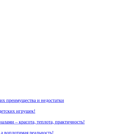
 их преимущества и недостатки
детских игрушек!
лами – красота, теплота, практичность!
 а воплотимая реальность!