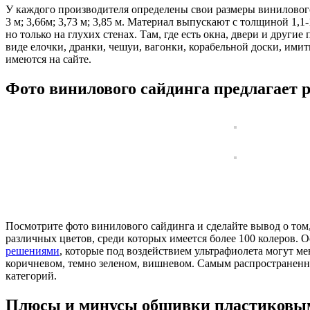
У каждого производителя определены свои размеры винилового
3 м; 3,66м; 3,73 м; 3,85 м. Материал выпускают с толщиной 1
но только на глухих стенах. Там, где есть окна, двери и друг
виде елочки, дранки, чешуи, вагонки, корабельной доски, им
имеются на сайте.
Фото винилового сайдинга предлагает
Посмотрите фото винилового сайдинга и сделайте вывод о том
различных цветов, среди которых имеется более 100 колеров
решениями
, которые под воздействием ультрафиолета могут ме
коричневом, темно зеленом, вишневом. Самым распространенн
категорий.
Плюсы и минусы обшивки пластиковы