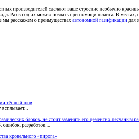
естных производителей сделают ваше строение необычно красив
хода. Раз в год их можно помыть при помощи шланга. В местах,
е мы расскажем о преимуществах
автономной газификации
для з
гии тёплый шов
 всплывает...
рамических блоков, не стоит заменять его цементно-песчаным р
 ошибок, разработок,...
ства кровельного «пирога»