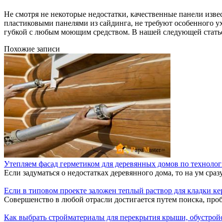
Не смотря не некоторые недостатки, качественные панели изв
пластиковыми панелями из сайдинга, не требуют особенного у
губкой с любым моющим средством. В нашей следующей стать
Похожие записи
Утепляем фасад герметиком для деревянных домов по техноло
Если задуматься о недостатках деревянного дома, то на ум сразу
Если в типовом проекте заложен теплый раствор для кладки ке
Совершенство в любой отрасли достигается путем поиска, проб,
Как выбрать стройматериалы для перекрытия крыши, обустрой