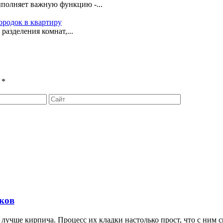
ыполняет важную функцию -...
ородок в квартиру
разделения комнат,...
ы
*
оков
лучше кирпича. Процесс их кладки настолько прост, что с ним с