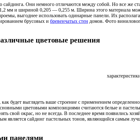
 сайдинга. Они немного отличаются между собой. Но все же ст
,1-1,2 мм и шириной 0,205 — 0,255 м. Ширина этого материала м
ие проемы, выгоднее использовать одинарные панели. Их распола
итированием брусовых и
бревенчатых стен
домов. Фото виниловог
 различные цветовые решения
характеристик
, как будет выглядеть ваше строение с применением определенн
. Основными цветовыми композициями считаются белые и пастел
нять свой окрас, но не всегда. В последнее время появились хо
ым является сайдинг пастельных тонов, являющийся самым луч
ми панелями